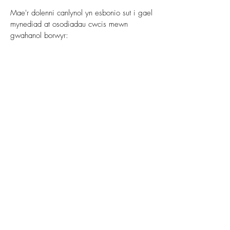
Mae'r dolenni canlynol yn esbonio sut i gael
mynediad at osodiadau cwcis mewn
gwahanol borwyr:
Gosodiadau Cwcis in Firefox
Gosodiadau Cwcis yn Internet Explorer
Gosodiadau Cwcis yn Google Chrome
Gosodiadau Cwcis yn Safari (OS X)
Gosodiadau Cwcis yn Safari (iOS)
Gosodiadau Cwcis yn Android
I ddewis peidio â chael eich tracio gan
Google Analytics ar draws pob gwefan,
ewch i'r ddolen
hon:
http://tools.google.com/dlpage/gao
ptout
.
Cofiwch y gallai dileu neu rwystro cwcis
gael effaith negyddol ar eich profiad
defnyddiwr oherwydd efallai na fydd