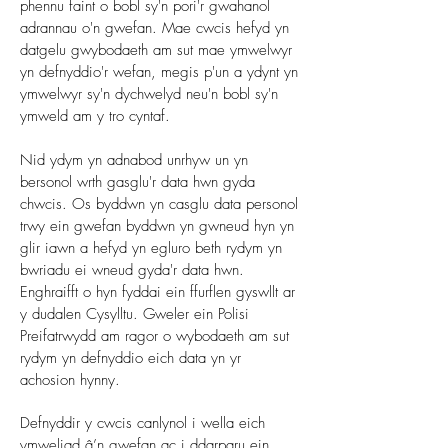
phennu faint o bobl sy'n pori'r gwahanol
adrannau o'n gwefan. Mae cwcis hefyd yn
datgelu gwybodaeth am sut mae ymwelwyr
yn defnyddio'r wefan, megis p'un a ydynt yn
ymwelwyr sy'n dychwelyd neu'n bobl sy'n
ymweld am y tro cyntaf.
Nid ydym yn adnabod unrhyw un yn
bersonol wrth gasglu'r data hwn gyda
chwcis. Os byddwn yn casglu data personol
trwy ein gwefan byddwn yn gwneud hyn yn
glir iawn a hefyd yn egluro beth rydym yn
bwriadu ei wneud gyda'r data hwn.
Enghraifft o hyn fyddai ein ffurflen gyswllt ar
y dudalen Cysylltu. Gweler ein Polisi
Preifatrwydd am ragor o wybodaeth am sut
rydym yn defnyddio eich data yn yr
achosion hynny.
Defnyddir y cwcis canlynol i wella eich
ymweliad â’n gwefan ac i ddarparu ein