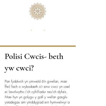
Hafod Holistics
Ioga
~
Iechyd
~
Lles
Polisi Cwcis- beth
yw cwci?
Pan fyddwch yn ymweld â'n gwefan, mae
ffeil fach o wybodaeth o'r enw cwci yn cael
ei lawrlwytho i'ch cyfrifiadur neu'ch dyfais.
Mae hyn yn golygu y gall y wefan gasglu
ystadegau am ymddygiad ein hymwelwyr a