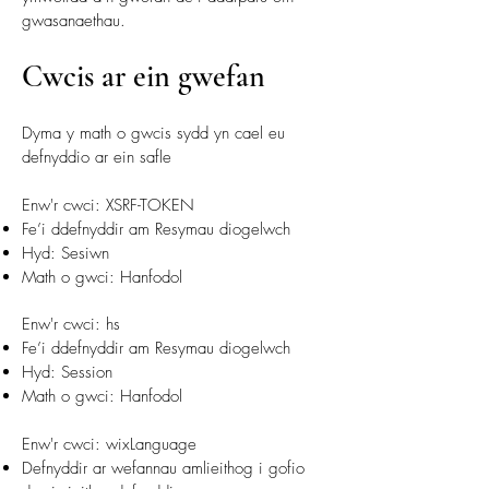
gwasanaethau.
Cwcis ar ein gwefan
Dyma y math o gwcis sydd yn cael eu
defnyddio ar ein safle​
Enw'r cwci: XSRF-TOKEN
Fe’i ddefnyddir am Resymau diogelwch
Hyd: Sesiwn
Math o gwci: Hanfodol
Enw'r cwci: hs
Fe’i ddefnyddir am Resymau diogelwch
Hyd: Session
Math o gwci: Hanfodol
Enw'r cwci: wixLanguage
Defnyddir ar wefannau amlieithog i gofio