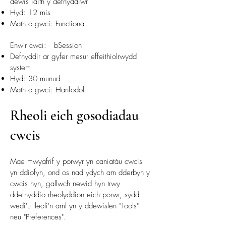
dewis iaith y defnyddiwr
Hyd: 12 mis
Math o gwci: Functional
Enw'r cwci: bSession
Defnyddir ar gyfer mesur effeithiolrwydd
system
Hyd: 30 munud
Math o gwci: Hanfodol
Rheoli eich gosodiadau
cwcis
Mae mwyafrif y porwyr yn caniatáu cwcis
yn ddiofyn, ond os nad ydych am dderbyn y
cwcis hyn, gallwch newid hyn trwy
ddefnyddio rheolyddion eich porwr, sydd
wedi'u lleoli'n aml yn y ddewislen "Tools"
neu "Preferences".